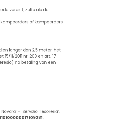
de vereist, zelfs als de
e kampeerders of kampeerders
dien langer dan 2,5 meter, het
5/11/2011 nr. 203 en art. 17
resio) na betaling van een
ovara’ – ‘Servizio Tesoreria’,
110100000017109281.