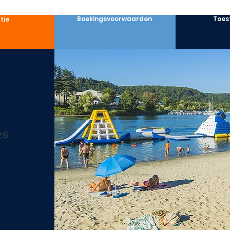
Boekingsvoorwaarden
Toes
tie
26