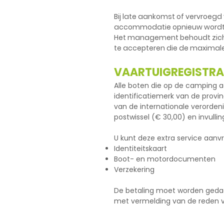
Bij late aankomst of vervroegd 
accommodatie opnieuw wordt 
Het management behoudt zich
te accepteren die de maximal
VAARTUIGREGISTRA
Alle boten die op de camping aa
identificatiemerk van de provi
van de internationale verorde
postwissel (€ 30,00) en invullin
U kunt deze extra service aanv
Identiteitskaart
Boot- en motordocumenten
Verzekering
De betaling moet worden gedaan 
met vermelding van de reden v