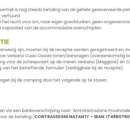
vertrek is nog steeds betaling van de gehele gereserveerde perio
verhuurd.
 het recht voor om, naar eigen goeddunken, geen ongewenst
e capaciteit van de accommodatie overschrijden.
TIE
nwezig zijn, moeten bij de receptie worden geregistreerd en, in
ncie Verbano Cusio Ossola tonen/aanvragen (overeenkomstig wet 1
ning voor de scheepvaart op de meren Verbano (Maggiore) en Ce
g van het betreffende formulier (verkrijgbaar bij de receptie).
ragen bij de camping door het volgende op te sturen:
via een bankoverschrijving naar: ‘Amministrazione Provinciale N
oor de betaling:
‘CONTRASSEGNI NATANTI’ – IBAN: IT48B0760