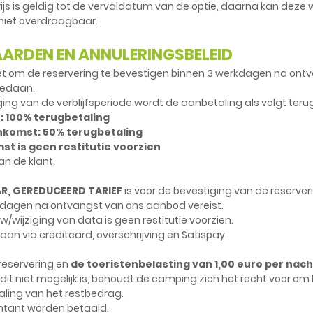
s is geldig tot de vervaldatum van de optie, daarna kan deze w
n niet overdraagbaar.
RDEN EN ANNULERINGSBELEID
 om de reservering te bevestigen binnen 3 werkdagen na ont
gedaan.
iging van de verblijfsperiode wordt de aanbetaling als volgt ter
: 100% terugbetaling
ankomst: 50% terugbetaling
t is geen restitutie voorzien
an de klant.
R, GEREDUCEERD TARIEF
is voor de bevestiging van de reserver
kdagen na ontvangst van ons aanbod vereist.
/wijziging van data is geen restitutie voorzien.
n via creditcard, overschrijving en Satispay.
reservering en
de toeristenbelasting van 1,00 euro per nac
it niet mogelijk is, behoudt de camping zich het recht voor om 
aling van het restbedrag.
ntant worden betaald.