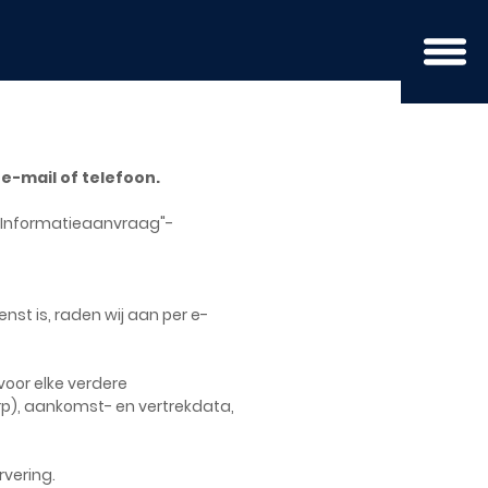
e-mail of telefoon.
 "Informatieaanvraag"-
st is, raden wij aan per e-
oor elke verdere
), aankomst- en vertrekdata,
rvering.