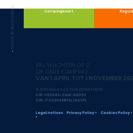
•
DESIGN BY REVESTUDIO
Campingkaart
Regula
•
WIJ WACHTEN OP U
OP ONZE CAMPING
VAN 1 APRIL TOT 1 NOVEMBER 20
© 2025 Flora S.A.S. P.IVA 02298420031
CIR: 003043-CAM-00003
CIN: IT003043B16L25GVPL
Legal notices
Privacy Policy >
Cookies Policy >
>