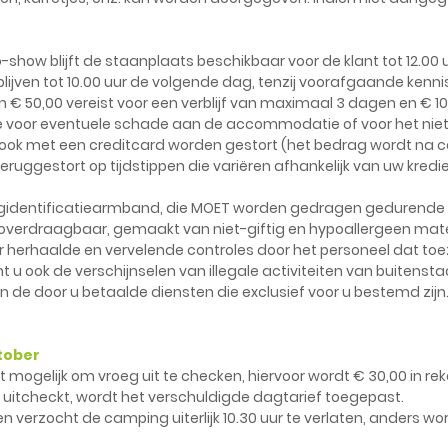
o-show blijft de staanplaats beschikbaar voor de klant tot 12.00 uu
jven tot 10.00 uur de volgende dag, tenzij voorafgaande kenni
n € 50,00 vereist voor een verblijf van maximaal 3 dagen en € 100
ie voor eventuele schade aan de accommodatie of voor het niet
 ook met een creditcard worden gestort (het bedrag wordt na
ruggestort op tijdstippen die variëren afhankelijk van uw krediet
ngidentificatiearmband, die MOET worden gedragen gedurende he
t-overdraagbaar, gemaakt van niet-giftig en hypoallergeen mate
or herhaalde en vervelende controles door het personeel dat toe
u ook de verschijnselen van illegale activiteiten van buitenst
van de door u betaalde diensten die exclusief voor u bestemd zijn
ktober
et mogelijk om vroeg uit te checken, hiervoor wordt € 30,00 in re
 uitcheckt, wordt het verschuldigde dagtarief toegepast.
n verzocht de camping uiterlijk 10.30 uur te verlaten, anders w