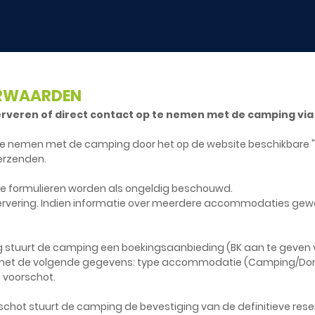
RWAARDEN
serveren of direct contact op te nemen met de camping via 
p te nemen met de camping door het op de website beschikbare
verzenden.
de formulieren worden als ongeldig beschouwd.
eservering. Indien informatie over meerdere accommodaties gewen
stuurt de camping een boekingsaanbieding (BK aan te geven v
met de volgende gegevens: type accommodatie (Camping/Dorp
 voorschot.
chot stuurt de camping de bevestiging van de definitieve rese