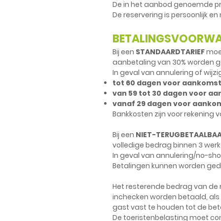
De in het aanbod genoemde prij
De reservering is persoonlijk e
BETALINGSVOORWAA
Bij een
STANDAARDTARIEF
moet
aanbetaling van 30% worden 
In geval van annulering of wijz
tot 60 dagen voor aankomst
van 59 tot 30 dagen voor a
vanaf 29 dagen voor aankoms
Bankkosten zijn voor rekening v
Bij een
NIET-TERUGBETAALBAA
volledige bedrag binnen 3 wer
In geval van annulering/no-show
Betalingen kunnen worden gedaa
Het resterende bedrag van de 
inchecken worden betaald, als d
gast vast te houden tot de bet
De toeristenbelasting moet co