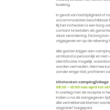
boeking.
In geval van laattijdigheid of n
accommodaties beschikbaar bli
Bij het inchecken is een borg va
contant te betalen als garant
deze verordening. De borg kan
vrijgegeven en op de rekening te
Alle gasten krijgen een campi
armband is persoonlijk en nie
identificatie mogelijk, waardo
worden vermeden. Hiermee kunt 
zonder enige titel, profiteren 
Uitchecken camping/village
08:30 – 10:00 van april tot o
In overleg met de receptie is h
Indien u na de aangegeven tijd
Alle vertrekkende klanten worde
dagtarief toegepast.