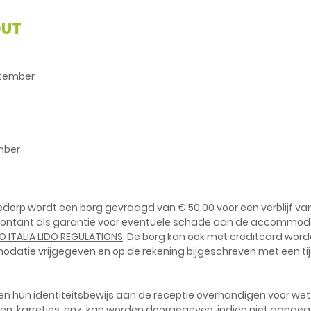
OUT
eptember
ember
tiedorp wordt een borg gevraagd van € 50,00 voor een verblijf 
f, contant als garantie voor eventuele schade aan de accommoda
O ITALIA LIDO REGULATIONS
. De borg kan ook met creditcard wor
atie vrijgegeven en op de rekening bijgeschreven met een tijd 
en hun identiteitsbewijs aan de receptie overhandigen voor wett
boten, karretjes, enz. kan worden doorgegeven. indien niet aan