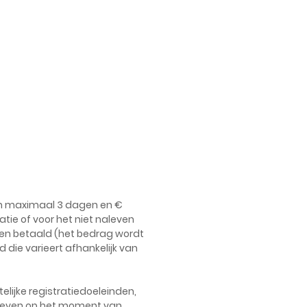
van maximaal 3 dagen en €
tie of voor het niet naleven
den betaald (het bedrag wordt
die varieert afhankelijk van
elijke registratiedoeleinden,
gegeven op het moment van