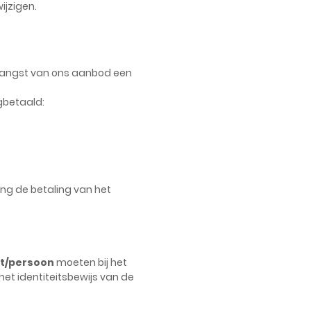
ijzigen.
vangst van ons aanbod een
ugbetaald:
ing de betaling van het
ht/persoon
moeten bij het
het identiteitsbewijs van de