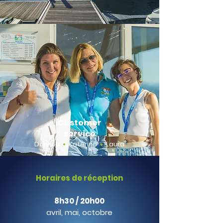
Customer
service
Daniela
•
Katerina
•
Laura
Horaires de réception
8h30 / 20h00
avril, mai, octobre