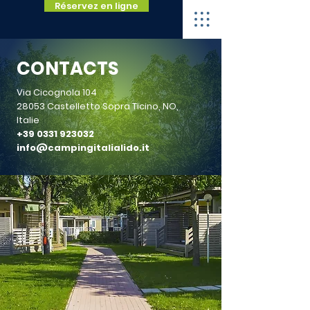
Réservez en ligne
CONTACTS
Via Cicognola 104
28053 Castelletto Sopra Ticino, NO,
Italie
+39 0331 923032
info@campingitalialido.it