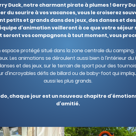
ry Duck, notre charmant pirate à plumes ! Gerry Du
ter du sourire à vos vacances, vous le croiserez sou
t petits et grands dans des jeux, des danses et des 
équipe d'animation veilleront à ce que votre séjour s
 et seront vos compagnons à tout moment, vous procu
n espace protégé situé dans la zone centrale du camping, 
jeux. Les animations se déroulent aussi bien à l'intérieur du 
danses et des jeux, sur le terrain de sport pour des tourno
r d'incroyables défis de billard ou de baby-foot qui impliqu
aussi les plus grands.
ido, chaque jour est un nouveau chapitre d'émotion
d'amitié.