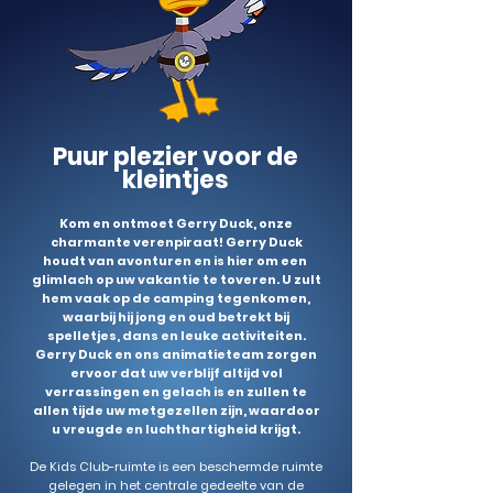
Puur plezier v
oor de
kleintjes
Kom en ontmoet Gerry Duck, onze
charmante verenpiraat! Gerry Duck
houdt van avonturen en is hier om een ​​
glimlach op uw vakantie te toveren. U zult
hem vaak op de camping tegenkomen,
waarbij hij jong en oud betrekt bij
spelletjes, dans en leuke activiteiten.
Gerry Duck en ons animatieteam zorgen
ervoor dat uw verblijf altijd vol
verrassingen en gelach is en zullen te
allen tijde uw metgezellen zijn, waardoor
u vreugde en luchthartigheid krijgt.
De Kids Club-ruimte is een beschermde ruimte
gelegen in het centrale gedeelte van de