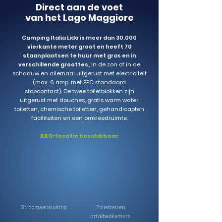
Direct aan de voet
van het Lago Maggiore
Camping Italia Lido is meer dan 30.000
vierkante meter groot en heeft 70
staanplaatsen te huur met gras en in
verschillende groottes
,
in de zon of in de
schaduw en allemaal uitgerust met elektriciteit
(max. 6 amp, met EEC standaard
stopcontact).
De twee toiletblokken zijn
uitgerust met douches, gratis warm water,
toiletten, chemische toiletten, gehandicapten
faciliteiten en een omkleedruimte.
BBQ-locatie beschikbaar
Stroomaansluiting
Toiletten en
privébadkamers