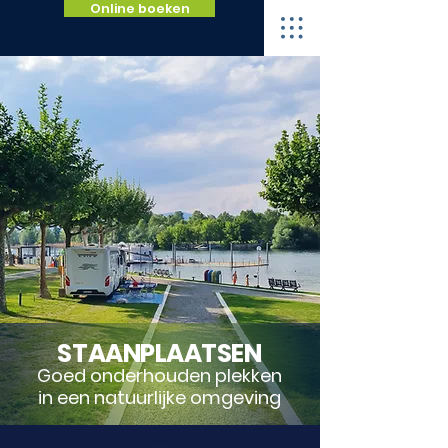
Online boeken
STAANPLAATSEN
Goed onderhouden plekken
in e
en natuurlijke omgeving