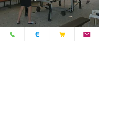
Plan des campings
Régulation
Conditions de réservation
Traitement des données
Informations sur le traitement