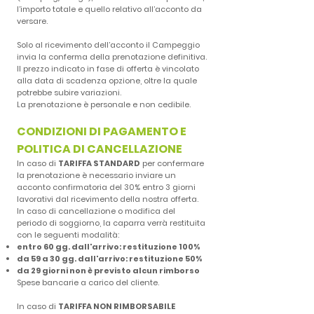
l’importo totale e quello relativo all’acconto da
versare.
Solo al ricevimento dell’acconto il Campeggio
invia la conferma della prenotazione definitiva.
Il prezzo indicato in fase di offerta è vincolato
alla data di scadenza opzione, oltre la quale
potrebbe subire variazioni.
La prenotazione è personale e non cedibile.
CONDIZIONI DI PAGAMENTO E
POLITICA DI CANCELLAZIONE
In caso di
TARIFFA STANDARD
per confermare
la prenotazione è necessario inviare un
acconto confirmatoria del 30% entro 3 giorni
lavorativi dal ricevimento della nostra offerta.
In caso di cancellazione o modifica del
periodo di soggiorno, la caparra verrà restituita
con le seguenti modalità:
entro 60 gg. dall'arrivo: restituzione 100%
da 59 a 30 gg. dall'arrivo: restituzione 50%
da 29 giorni non è previsto alcun rimborso
Spese bancarie a carico del cliente.
In caso di
TARIFFA NON RIMBORSABILE