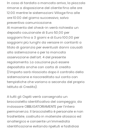
In caso di tardato o mancato arrivo, la piazzola
rimane a disposizione del cliente fino alle ore
12:00 mentre le sistemazioni Village fino alle
ore 10:00 del giorno successivo, salvo
preventiva comunicazione.
Al momento del check-in verrà richiesta un
deposito cauzionale di Euro 50,00 per
soggiorni fino a 3 giorni e di Euro 100,00 per
soggiorni più lunghi da versare in contanti a
titolo di garanzia per eventuali danni causati
alla sistemazione o per la mancata
osservazione dell’art. 4 del presente
regolamento. La cauzione può essere
depositata anche con carta di credito
(l’importo sarà rilasciato dopo il controllo della
sistemazione e riaccreditato sul conto con
tempistiche che variano a seconda del proprio
Istituto di Credito).
A tutti gli Ospiti verrà consegnato un
braccialetto identificativo del campeggio, da
indossare OBBLIGATORIAMENTE per l’intera
permanenza. Il braccialetto è personale e non
trasferibile, costruito in materiale atossico ed
anallergico e consente un’immediata
identificazione evitando ripetuti e fastidiosi