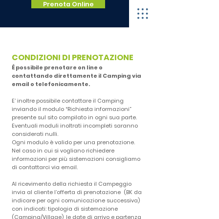
Prenota Online
CONDIZIONI DI PRENOTAZIONE
É possibile prenotare on line o
contattando direttamente il Camping via
email o telefonicamente.
E’ inoltre possibile contattare il Camping
inviando il modulo “Richiesta informazioni”
presente sul sito compilato in ogni sua parte.
Eventuali moduli inoltrati incompleti saranno
considerati nulli.
Ogni modulo è valido per una prenotazione.
Nel caso in cui si vogliano richiedere
informazioni per più sistemazioni consigliamo
di contattarci via email.
Al ricevimento della richiesta il Campeggio
invia al cliente l’offerta di prenotazione (BK da
indicare per ogni comunicazione successiva)
con indicati: tipologia di sistemazione
(Camping/Village), le date di arrivo e partenza,