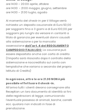
ore 14:30 – 20:00 aprile, ottobre
ore 14:30 - 21:00 maggio, giugno, settembre
ore 14:30 – 21:30 luglio, agosto
​Al momento del check-in per il Village verrà
richiesta un deposito cauzionale di Euro 50,00
per soggiorni fino a 3 giorni e di Euro 100,00 per
soggiorni più lunghi da versare in contanti a
titolo di garanzia per eventuali danni causati
alla sistemazione o per la mancata
osservazione
dell’art. 4 del
REGOLAMENTO
CAMPEGGIO ITALIA LIDO
La cauzione può
essere depositata anche con carta di credito
(l’importo sarà rilasciato dopo il controllo della
sistemazione e riaccreditato sul conto con
tempistiche che variano a seconda del proprio
Istituto di Credito)
In ogni caso, oltre le ore 21.30 NON è più
possibile effettuare il check-in.
All’arrivo tutti i clienti devono consegnare alla
Reception un loro documento di identità ai fini
delle registrazioni di legge, comunicando
l’eventuale possesso di animali, barche, carrelli
ecc. qualora non indicati in fase di
prenotazione.