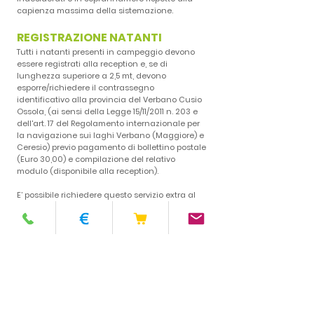
capienza massima della sistemazione.
REGISTRAZIONE NATANTI
Tutti i natanti presenti in campeggio devono
essere registrati alla reception e, se di
lunghezza superiore a 2,5 mt, devono
esporre/richiedere il contrassegno
identificativo alla provincia del Verbano Cusio
Ossola, (ai sensi della Legge 15/11/2011 n. 203 e
dell'art. 17 del Regolamento internazionale per
la navigazione sui laghi Verbano (Maggiore) e
Ceresio) previo pagamento di bollettino postale
(Euro 30,00) e compilazione del relativo
modulo (disponibile alla reception).
E’ possibile richiedere questo servizio extra al
Camping inviando:
Carta d'identità
Documenti della Barca e del Motore
Assicurazione
Ricevuta di pagamento
Il versamento deve essere effettuato mediante
bonifico bancario intestato a: “Amministrazione
Provinciale Novara” - “Servizio Tesoreria”,