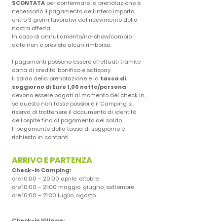
SCONTATA
per confermare la prenotazione è
necessario il pagamento dell’intero importo
entro 3 giorni lavorativi dal ricevimento della
nostra offerta.
In caso di annullamento/no-show/cambio
date non è previsto alcun rimborso.
I pagamenti possono essere effettuati tramite
carta di credito, bonifico e satispay.
Il saldo della prenotazione e la
tassa di
soggiorno di Euro 1,00 notte/persona
devono essere pagati al momento del check in,
se questo non fosse possibile il Camping si
riserva di trattenere il documento di identità
dell’ospite fino al pagamento del saldo.
Il pagamento della tassa di soggiorno è
richiesto in contanti.
ARRIVO E PARTENZA
Check-in Camping:
ore 10:00 – 20:00 aprile, ottobre
ore 10:00 – 21:00 maggio, giugno, settembre
ore 10:00 – 21:30 luglio, agosto
Check-in Village: