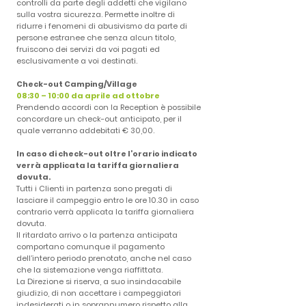
controlli da parte degli addetti che vigilano
sulla vostra sicurezza. Permette inoltre di
ridurre i fenomeni di abusivismo da parte di
persone estranee che senza alcun titolo,
fruiscono dei servizi da voi pagati ed
esclusivamente a voi destinati.
Check-out Camping/Village
08:30 – 10:00 da aprile ad ottobre
Prendendo accordi con la Reception è possibile
concordare un check-out anticipato, per il
quale verranno addebitati € 30,00.
In caso di check-out oltre l’orario indicato
verrà applicata la tariffa giornaliera
dovuta.
Tutti i Clienti in partenza sono pregati di
lasciare il campeggio entro le ore 10.30 in caso
contrario verrà applicata la tariffa giornaliera
dovuta.
Il ritardato arrivo o la partenza anticipata
comportano comunque il pagamento
dell’intero periodo prenotato, anche nel caso
che la sistemazione venga riaffittata.
La Direzione si riserva, a suo insindacabile
giudizio, di non accettare i campeggiatori
indesiderati o in soprannumero rispetto alla